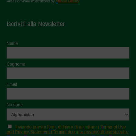
Areas of Work Illustrations by
Marion Bessol
Iscriviti alla Newsletter
Nome
Cognome
Email
Nazione
Inviando questo form, dichiaro di accettare i Terms of Use
and Privacy Statement (Termini di uso e privacy) di questo sito.