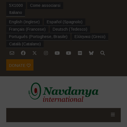
5X1000
Come associarsi
Italiano
English
(
Inglese
)
Español
(
Spagnolo
)
Français
(
Francese
)
Deutsch
(
Tedesco
)
Português
(
Portoghese, Brasile
)
Ελληνικα
(
Greco
)
Català
(
Catalano
)
DONATE