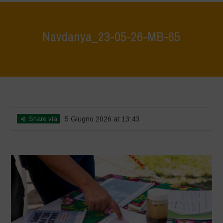
Navdanya_23-05-26-MB-65
Home
>
Giovani e Territorio 23.05.2026 GALLERY 3
>
Navdanya_23-
05-26-MB-65
Share via
5 Giugno 2026 at 13:43