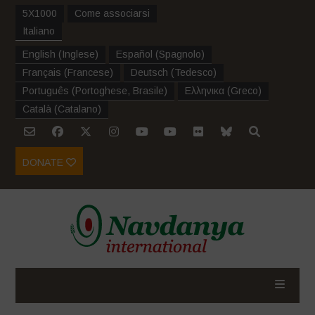
5X1000
Come associarsi
Italiano
English
(
Inglese
)
Español
(
Spagnolo
)
Français
(
Francese
)
Deutsch
(
Tedesco
)
Português
(
Portoghese, Brasile
)
Ελληνικα
(
Greco
)
Català
(
Catalano
)
DONATE