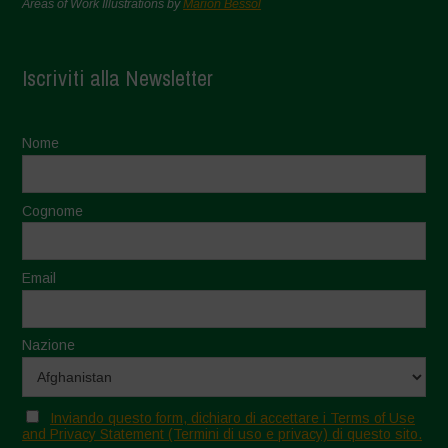
Areas of Work Illustrations by
Marion Bessol
Iscriviti alla Newsletter
Nome
Cognome
Email
Nazione
Inviando questo form, dichiaro di accettare i Terms of Use
and Privacy Statement (Termini di uso e privacy) di questo sito.