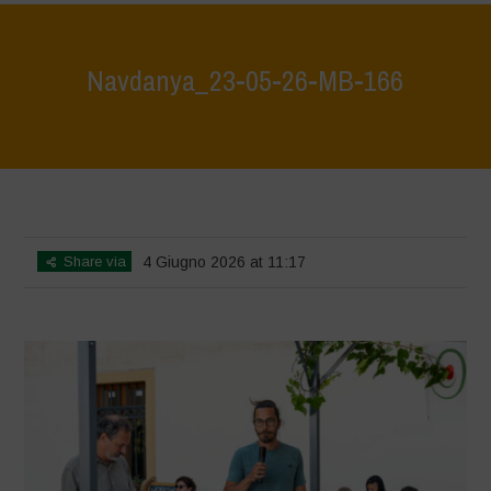
Navdanya_23-05-26-MB-166
Home
>
Giovani e Territorio 23.05.2026 GALLERY 2
>
Navdanya_23-
05-26-MB-166
Share via
4 Giugno 2026 at 11:17