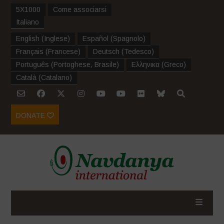
5X1000
Come associarsi
Italiano
English
(
Inglese
)
Español
(
Spagnolo
)
Français
(
Francese
)
Deutsch
(
Tedesco
)
Português
(
Portoghese, Brasile
)
Ελληνικα
(
Greco
)
Català
(
Catalano
)
DONATE