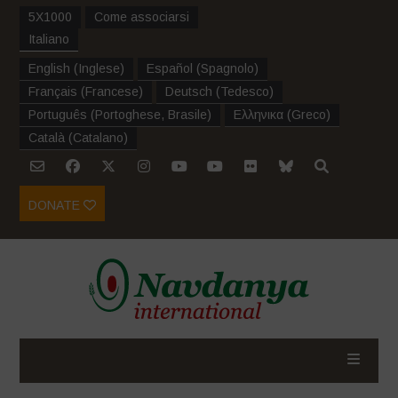
5X1000
Come associarsi
Italiano
English
(
Inglese
)
Español
(
Spagnolo
)
Français
(
Francese
)
Deutsch
(
Tedesco
)
Português
(
Portoghese, Brasile
)
Ελληνικα
(
Greco
)
Català
(
Catalano
)
DONATE