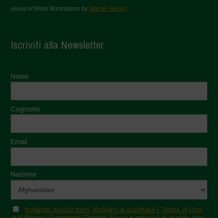
Areas of Work Illustrations by
Marion Bessol
Iscriviti alla Newsletter
Nome
Cognome
Email
Nazione
Inviando questo form, dichiaro di accettare i Terms of Use
and Privacy Statement (Termini di uso e privacy) di questo sito.