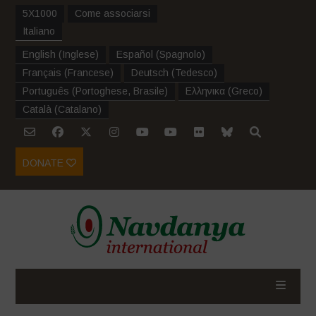
5X1000
Come associarsi
Italiano
English
(
Inglese
)
Español
(
Spagnolo
)
Français
(
Francese
)
Deutsch
(
Tedesco
)
Português
(
Portoghese, Brasile
)
Ελληνικα
(
Greco
)
Català
(
Catalano
)
DONATE