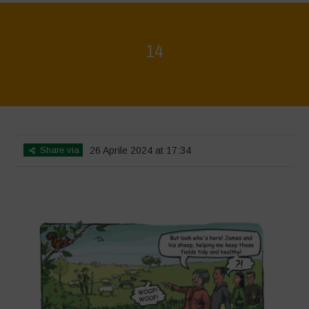
14
Home
>
Biodiversity is Life - Graphic Novel - English
>
14
Share via
26 Aprile 2024 at 17:34