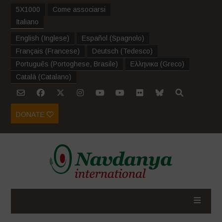
5X1000
Come associarsi
Italiano
English
(
Inglese
)
Español
(
Spagnolo
)
Français
(
Francese
)
Deutsch
(
Tedesco
)
Português
(
Portoghese, Brasile
)
Ελληνικα
(
Greco
)
Català
(
Catalano
)
DONATE