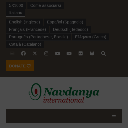
5X1000
Come associarsi
Italiano
English
(
Inglese
)
Español
(
Spagnolo
)
Français
(
Francese
)
Deutsch
(
Tedesco
)
Português
(
Portoghese, Brasile
)
Ελληνικα
(
Greco
)
Català
(
Catalano
)
DONATE