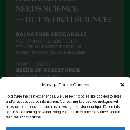
Agosto 2021
Luglio 2021
Giugno 2021
Maggio 2021
Aprile 2021
Marzo 2021
Febbraio 2021
Gennaio 2021
Manage Cookie Consent
Dicembre 2020
To provide the best experiences, we use technologies like cookies to store
Novembre 2020
and/or access device information. Consenting to these technologies will
allow us to process data such as browsing behavior or unique IDs on this
Segui su Instagram
Ottobre 2020
site. Not consenting or withdrawing consent, may adversely affect certain
features and functions.
Agosto 2020
Luglio 2020