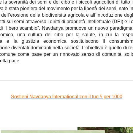
 la sovranità dei semi e del cibo e i piccoli agricoltori di tutto
 è stata pioniera del movimento per la libertà dei semi, nato in
si dell’erosione della biodiversità agricola e all’introduzione de
tti sui semi attraverso i diritti di proprietà intellettuale (DPI) e i 
 di “libero scambio”. Navdanya promuove un nuovo paradigma 
omico, una cultura del cibo per la salute, in cui la respon
ca e la giustizia economica sostituiscono il consumi
ione diventati dominanti nella società. L’obiettivo è quello di r
 comune come base per un rinnovato senso di comunità, solid
della pace.
Sostieni Navdanya International con il tuo 5 per 1000