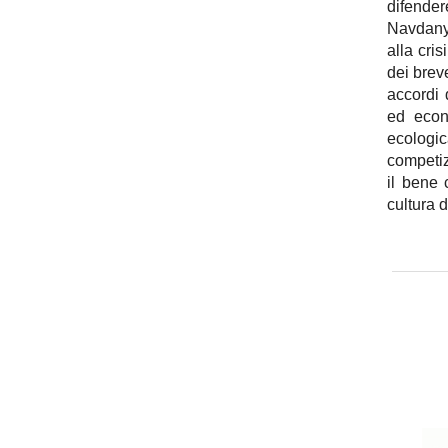
difendere
Navdanya
alla cri
dei breve
accordi
ed econ
ecologi
competiz
il bene
cultura 