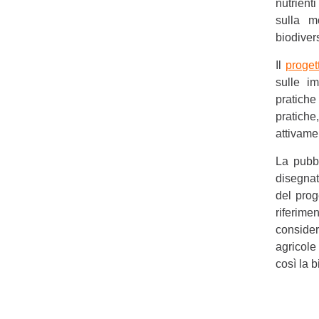
nutrient
sulla m
biodivers
Il
proget
sulle i
pratiche 
pratiche
attivame
La pubbl
disegnat
del prog
riferime
conside
agricole
così la b