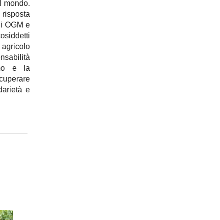
 il mondo.
 risposta
gli OGM e
cosiddetti
agricolo
sabilità
smo e la
ecuperare
arietà e