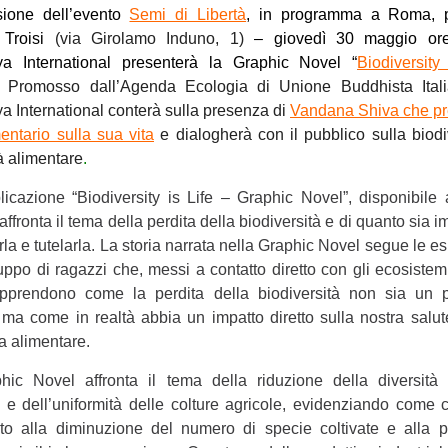
sione dell’evento
Semi di Libertà
, in programma a Roma, p
 Troisi
(via Girolamo Induno, 1)
– giovedì 30 maggio ore
a International presenterà la Graphic Novel “
Biodiversity
o Promosso dall’Agenda Ecologia di Unione Buddhista Ital
 International conterà sulla presenza di
Vandana Shiva che pr
entario sulla sua vita
e dialogherà con il pubblico sulla biodi
à alimentare
.
icazione “Biodiversity is Life – Graphic Novel”, disponibile
 affronta il tema della perdita della biodiversità e di quanto sia 
la e tutelarla. La storia narrata nella Graphic Novel segue le e
uppo di ragazzi che, messi a contatto diretto con gli ecosistemi
 apprendono come la perdita della biodiversità non sia un 
 ma come in realtà abbia un impatto diretto sulla nostra salut
a alimentare.
hic Novel affronta il tema della riduzione della diversità 
 e dell’uniformità delle colture agricole, evidenziando come 
ito alla diminuzione del numero di specie coltivate e alla p