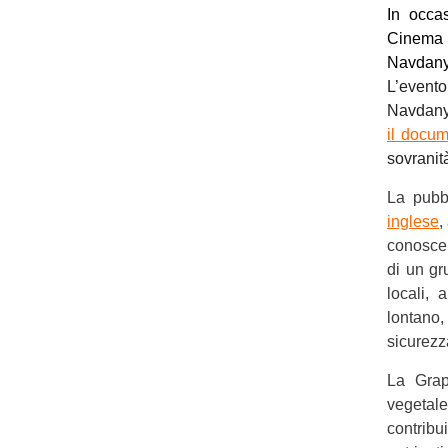
In occa
Cinema
Navdany
L’event
Navdanya
il docum
sovranit
La pubbl
inglese
,
conoscer
di un gr
locali,
lontano,
sicurezz
La Grap
vegetale
contribu