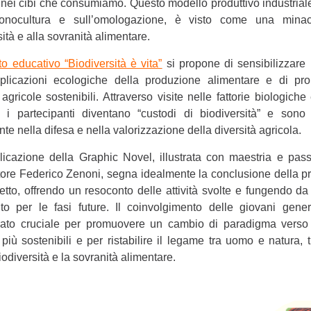
i nei cibi che consumiamo. Questo modello produttivo industrial
onocultura e sull’omologazione, è visto come una minac
ità e alla sovranità alimentare.
to educativo “Biodiversità è vita”
si propone di sensibilizzare 
mplicazioni ecologiche della produzione alimentare e di pr
agricole sostenibili. Attraverso visite nelle fattorie biologiche 
, i partecipanti diventano “custodi di biodiversità” e sono 
nte nella difesa e nella valorizzazione della diversità agricola.
icazione della Graphic Novel, illustrata con maestria e pas
ore Federico Zenoni, segna idealmente la conclusione della p
etto, offrendo un resoconto delle attività svolte e fungendo da
nto per le fasi future. Il coinvolgimento delle giovani gene
rato cruciale per promuovere un cambio di paradigma verso 
 più sostenibili e per ristabilire il legame tra uomo e natura, 
iodiversità e la sovranità alimentare.