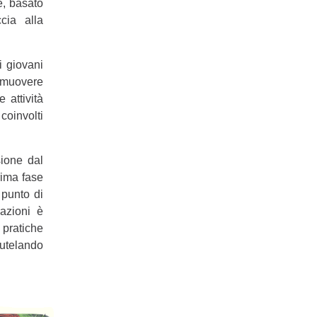
e, basato
cia alla
i giovani
omuovere
e attività
coinvolti
sione dal
rima fase
 punto di
razioni è
pratiche
tutelando