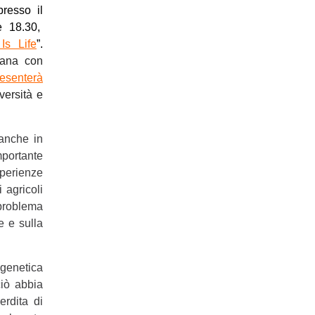
resso il
 18.30,
 Is Life
”.
iana con
esenterà
versità e
 anche in
importante
sperienze
 agricoli
problema
e e sulla
genetica
ciò abbia
erdita di